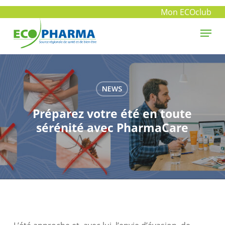
Skip
Mon ECOclub
to
Menu
main
Close
content
Menu
NEWS
Préparez votre été en toute
sérénité avec PharmaCare