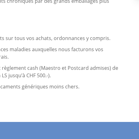
nts chroniques par des grands emballages plus
s sur tous vos achats, ordonnances y compris.
ces maladies auxquelles nous facturons vos
ais.
t règlement cash (Maestro et Postcard admises) de
LS jusqu’à CHF 500.-).
icaments génériques moins chers.