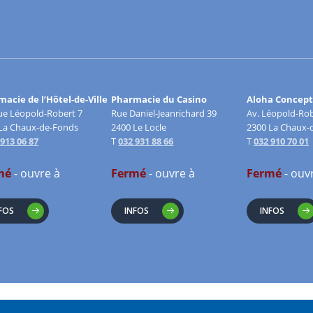
acie de l’Hôtel-de-Ville
Pharmacie du Casino
Aloha Concept
e Léopold-Robert 7
Rue Daniel-Jeanrichard 39
Av. Léopold-Rob
La Chaux-de-Fonds
2400 Le Locle
2300 La Chaux-
 913 06 87
T
032 931 88 66
T
032 910 70 01
mé
- ouvre à
Fermé
- ouvre à
Fermé
- ouv
FOS
INFOS
INFOS