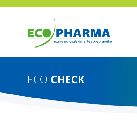
Skip
to
main
content
ECO
CHECK