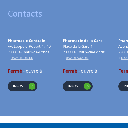
Contacts
Pharmacie Centrale
Pharmacie de la Gare
Pharm
Av. Léopold-Robert 47-49
Place de la Gare 4
Avenu
2300 La Chaux-de-Fonds
2300 La Chaux-de-Fonds
2300 
T
032 910 70 00
T
032 913 48 70
T
032
Fermé
- ouvre à
Fermé
- ouvre à
Fer
INFOS
INFOS
IN