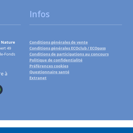
Infos
 Nature
Conditions générales de vente
ert 49
Conditions générales ECOclub / ECOpass
de-Fonds
Conditions de participations au concours
Politique de confidentialité
Préférences cookies
Questionnaire santé
re à
Extranet