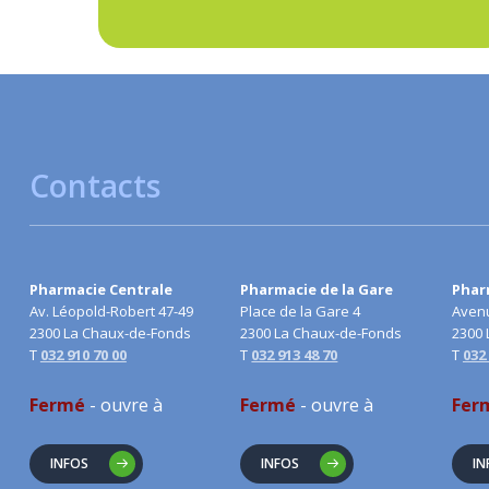
Contacts
Pharmacie Centrale
Pharmacie de la Gare
Pharm
Av. Léopold-Robert 47-49
Place de la Gare 4
Avenu
2300 La Chaux-de-Fonds
2300 La Chaux-de-Fonds
2300 
T
032 910 70 00
T
032 913 48 70
T
032
Fermé
- ouvre à
Fermé
- ouvre à
Fer
INFOS
INFOS
IN