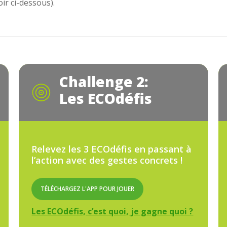
ir ci-dessous).
Challenge 2:
Les ECOdéfis
Relevez les 3 ECOdéfis en passant à
l’action avec des gestes concrets !
TÉLÉCHARGEZ L'APP POUR JOUER
Les ECOdéfis, c’est quoi, je gagne quoi ?