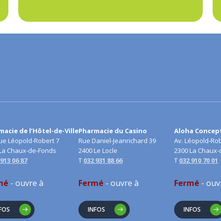
acie de l’Hôtel-de-Ville
Pharmacie du Casino
Aloha Concep
e Léopold-Robert 7
Rue Daniel-Jeanrichard 39
Av. Léopold-Rob
La Chaux-de-Fonds
2400 Le Locle
2300 La Chaux-
 913 06 87
T
032 931 88 66
T
032 910 70 01
mé
- ouvre à
Fermé
- ouvre à
Fermé
- ouv
FOS
INFOS
INFOS