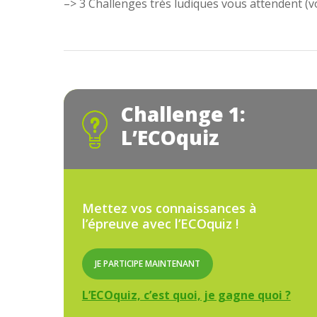
–> 3 Challenges très ludiques vous attendent (vo
Challenge 1:
L’ECOquiz
Mettez vos connaissances à
l’épreuve avec l’ECOquiz !
JE PARTICIPE MAINTENANT
L’ECOquiz, c’est quoi, je gagne quoi ?