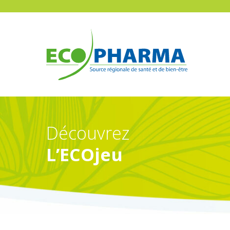
Skip
to
main
content
Découvrez
L’ECOjeu