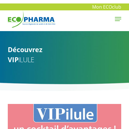
Skip
Mon ECOclub
to
Menu
main
Close
content
Menu
Découvrez
VIP
ILULE