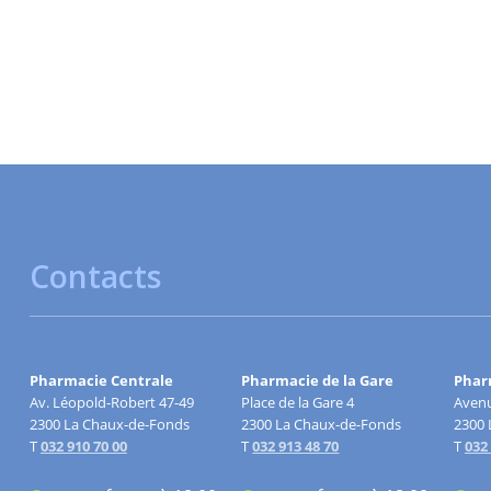
Contacts
Pharmacie Centrale
Pharmacie de la Gare
Pharm
Av. Léopold-Robert 47-49
Place de la Gare 4
Avenu
2300 La Chaux-de-Fonds
2300 La Chaux-de-Fonds
2300 
T
032 910 70 00
T
032 913 48 70
T
032