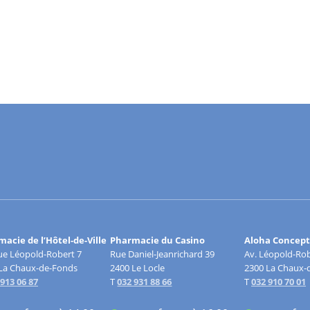
acie de l’Hôtel-de-Ville
Pharmacie du Casino
Aloha Concept
e Léopold-Robert 7
Rue Daniel-Jeanrichard 39
Av. Léopold-Rob
La Chaux-de-Fonds
2400 Le Locle
2300 La Chaux-
 913 06 87
T
032 931 88 66
T
032 910 70 01