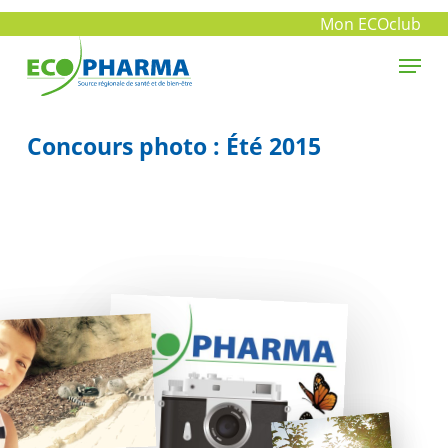
Skip
Mon ECOclub
to
Menu
main
Close
content
Menu
Concours photo : Été 2015