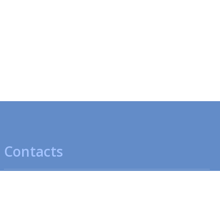
Contacts
Pharmacie Centrale
Pharmacie de la Gare
Av. Léopold-Robert 47-49
Place de la Gare 4
2300 La Chaux-de-Fonds
2300 La Chaux-de-Fonds
T
032 910 70 00
T
032 913 48 70