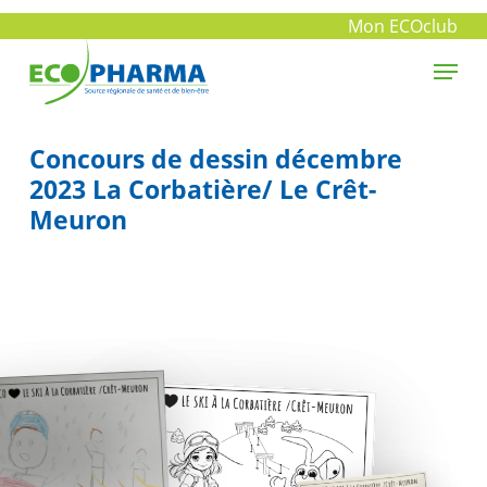
Skip
Mon ECOclub
to
Menu
main
Close
content
Menu
Concours de dessin décembre
2023 La Corbatière/ Le Crêt-
Meuron