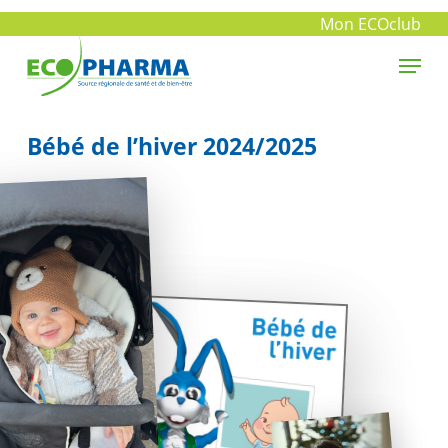
Skip
Mon ECOclub
to
Menu
main
Close
content
Menu
Bébé de l’hiver 2024/2025