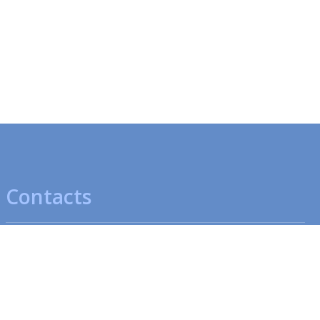
Contacts
Pharmacie Centrale
Pharmacie de la Gare
Av. Léopold-Robert 47-49
Place de la Gare 4
2300 La Chaux-de-Fonds
2300 La Chaux-de-Fonds
T
032 910 70 00
T
032 913 48 70
Fermé
- ouvre à 08:00
Fermé
- ouvre à 08:00